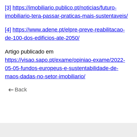
[3]
https://imobiliario.publico.pt/noticias/futuro-
imobiliario-tera-passar-praticas-mais-sustentaveis/
[4]
https://www.adene.pt/elpre-preve-reabilitacao-
de-100-dos-edificios-ate-2050/
Artigo publicado em
https://visao.sapo.pt/exame/opiniao-exame/2022-
05-05-fundos-europeus-e-sustentabilidade-de-
maos-dadas-no-setor-imobiliario/
Back