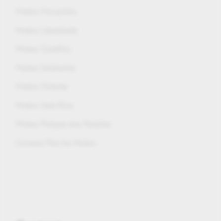
Maleo Mouzinho
Maleo Liberdade
Maleo Castilho
Maleo Saldanha
Maleo Oriente
Maleo Sete Rios
Maleo Parque das Nações
Lionesa Flex by Maleo