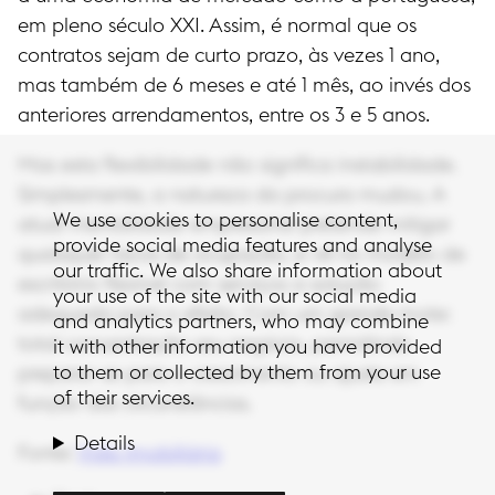
em pleno século XXI. Assim, é normal que os
contratos sejam de curto prazo, às vezes 1 ano,
mas também de 6 meses e até 1 mês, ao invés dos
anteriores arrendamentos, entre os 3 e 5 anos.
Mas esta flexibilidade não significa instabilidade.
Simplesmente, a natureza da procura mudou. A
We use cookies to personalise content,
atual mentalidade empresarial pretende mitigar
provide social media features and analyse
quaisquer riscos de ocupação, e vê no modelo de
our traffic. We also share information about
escritório flexível com serviços a solução
your use of the site with our social media
adequada para o efeito. Com um grande mote:
and analytics partners, who may combine
total concentração seu negócio, permitindo
it with other information you have provided
to them or collected by them from your use
preparar-se para o crescimento ou ajuste em
of their services.
função das circunstâncias.
Details
Fonte:
Vida Imobiliária