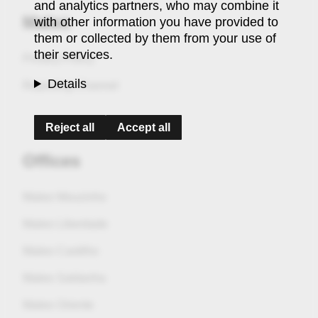
and analytics partners, who may combine it
Maleo
with other information you have provided to
them or collected by them from your use of
their services.
Privacy Policy
Details
Reporting Channel
Reject all
Accept all
Offices
Maleo Mouzinho
Maleo Liberdade
Maleo Castilho
Maleo Saldanha
Maleo Oriente