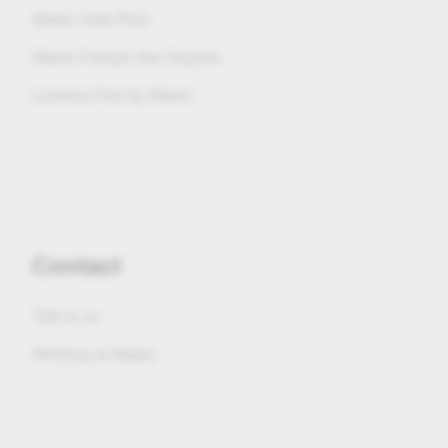
Maleo Sete Rios
Maleo Parque das Nações
Lionesa Flex by Maleo
Contact
Talk to us
Working at Maleo