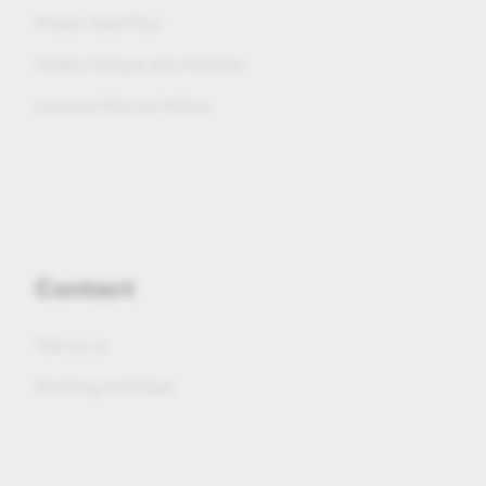
Maleo Sete Rios
Maleo Parque das Nações
Lionesa Flex by Maleo
Contact
Talk to us
Working at Maleo