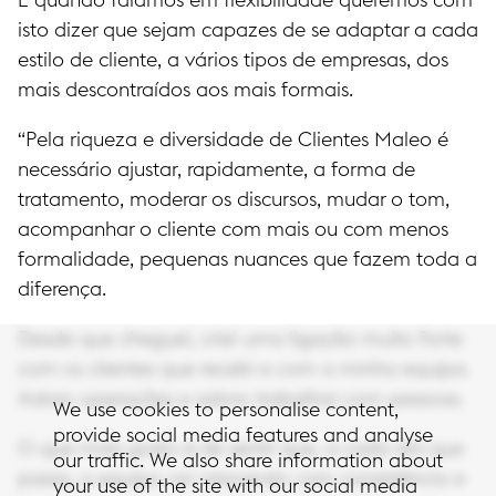
E quando falamos em flexibilidade queremos com
isto dizer que sejam capazes de se adaptar a cada
estilo de cliente, a vários tipos de empresas, dos
mais descontraídos aos mais formais.
“Pela riqueza e diversidade de Clientes Maleo é
necessário ajustar, rapidamente, a forma de
tratamento, moderar os discursos, mudar o tom,
acompanhar o cliente com mais ou com menos
formalidade, pequenas nuances que fazem toda a
diferença.
Desde que cheguei, criei uma ligação muito forte
com os clientes que recebi e com a minha equipa.
Adoro operações e adoro trabalhar com pessoas.
We use cookies to personalise content,
provide social media features and analyse
O que mais gosto é de sentir que, a cada dia que
our traffic. We also share information about
passa, a equipa vai crescendo com consistência e
your use of the site with our social media