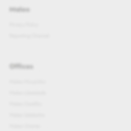
Maleo
Privacy Policy
Reporting Channel
Offices
Maleo Mouzinho
Maleo Liberdade
Maleo Castilho
Maleo Saldanha
Maleo Oriente