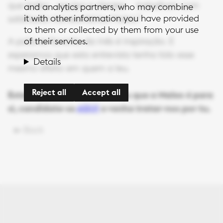
que todos - equipa e clientes - trabalham com
and analytics partners, who may combine
it with other information you have provided
satisfação nos escritórios Maleo.”
to them or collected by them from your use
of their services.
A palavra favorita da Inês é inspiração. E
esperamos que esta entrevista tenha tido esse
Details
mesmo efeito em quem a leu.
Reject all
Accept all
Estamos a recrutar. Se sentiu que a Maleo é para
si, candidate-se
AQUI
e venha tratar-nos por tu.
Back