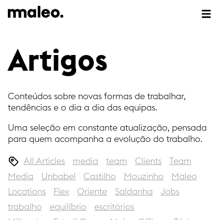
Artigos
Conteúdos sobre novas formas de trabalhar,
tendências e o dia a dia das equipas.
Uma seleção em constante atualização, pensada
para quem acompanha a evolução do trabalho.
All Articles
media
team
Clients
Team
Media
Unbabel
Castilho
Mouzinho
Maleo
Locations
Flex
Oriente
Saldanha
Jobs
trabalho
equilíbrio
escritórios